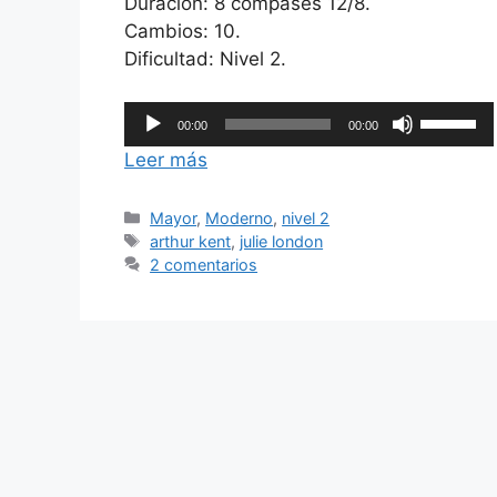
Duración: 8 compases 12/8.
Cambios: 10.
Dificultad: Nivel 2.
Reproductor
Utiliza
00:00
00:00
de
las
Leer más
audio
teclas
de
Categorías
Mayor
,
Moderno
,
nivel 2
flecha
Etiquetas
arthur kent
,
julie london
arriba/ab
2 comentarios
para
aumentar
o
disminuir
el
volumen.