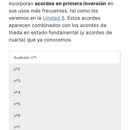
incorporan
acordes en primera inversión
en
sus usos más frecuentes, tal como los
veremos en la
Unidad 8
. Estos acordes
aparecen combinados con los acordes de
triada en estado fundamental (y acordes de
cuarta) que ya conocemos.
Audición nº1
nº2
nº3
nº4
nº5
nº6
nº7