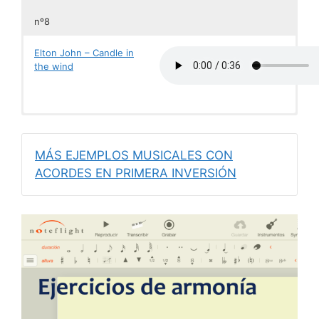
nº8
Elton John – Candle in
the wind
Michael Jackson – Ben
Nino Bravo – Libre
Robert Schumann –
J. S. Bach – Cantata
Johann Pachelbel –
Antonio Vivaldi –
Glenn Lewis – Fall again
Dichterliebe
nº150
Chacona en Fa menor
Concierto RV 114
MÁS EJEMPLOS MUSICALES CON
ACORDES EN PRIMERA INVERSIÓN