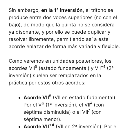
Sin embargo,
en la 1ª inversión
, el tritono se
produce entre dos voces superiores (no con el
bajo), de modo que la quinta no se considera
ya disonante, y por ello se puede duplicar y
resolver libremente, permitiendo así a este
acorde enlazar de forma más variada y flexible.
Como veremos en unidades posteriores, los
5
+4
acordes VII
(estado fundamental) y VII
(2ª
inversión) suelen ser remplazados en la
práctica por estos otros acordes:
5
Acorde VII
(VII en estado fudamental).
6
7
Por el V
(1ª inversión), el VII
(con
7
séptima disminuida) o el VII
(con
séptima menor).
+4
Acorde VII
(VII en 2ª inversión). Por el