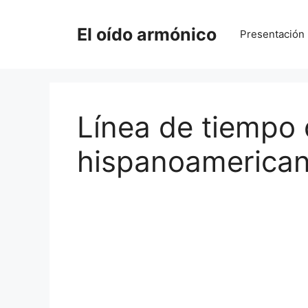
Saltar
al
El oído armónico
Presentación
contenido
Línea de tiempo 
hispanoamerica