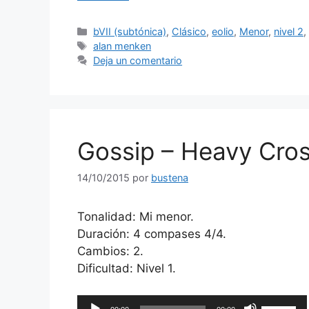
audio
teclas
de
Categorías
bVII (subtónica)
,
Clásico
,
eolio
,
Menor
,
nivel 2
flecha
Etiquetas
alan menken
arriba/ab
Deja un comentario
para
aumentar
o
disminuir
el
Gossip – Heavy Cro
volumen.
14/10/2015
por
bustena
Tonalidad: Mi menor.
Duración: 4 compases 4/4.
Cambios: 2.
Dificultad: Nivel 1.
Reproductor
Utiliza