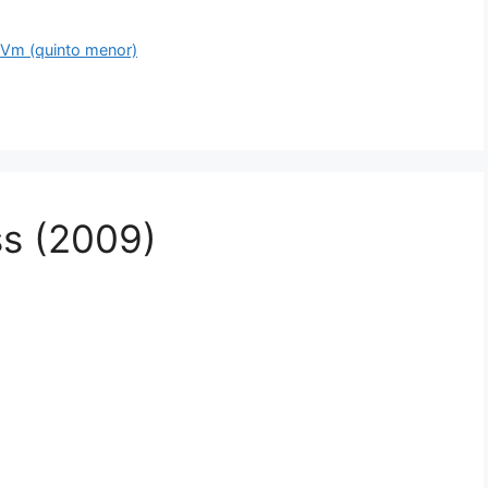
,
Vm (quinto menor)
ajo
ss (2009)