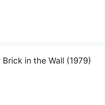
1
ajo
 Brick in the Wall (1979)