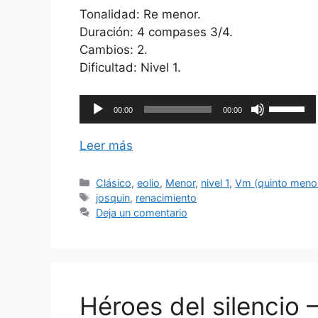
Tonalidad: Re menor.
Duración: 4 compases 3/4.
Cambios: 2.
Dificultad: Nivel 1.
Reproductor
Utiliza
00:00
00:00
de
las
audio
teclas
Leer más
de
flecha
Categorías
Clásico
,
eolio
,
Menor
,
nivel 1
,
Vm (quinto meno
arriba/ab
Etiquetas
josquin
,
renacimiento
para
Deja un comentario
aumentar
o
disminuir
el
Héroes del silencio 
volumen.