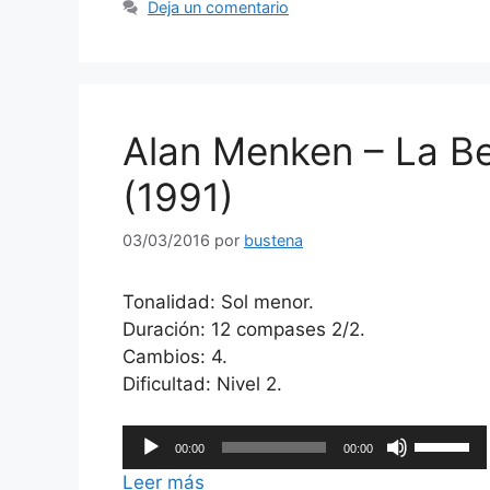
Deja un comentario
para
aumentar
o
disminuir
el
Alan Menken – La Bel
volumen.
(1991)
03/03/2016
por
bustena
Tonalidad: Sol menor.
Duración: 12 compases 2/2.
Cambios: 4.
Dificultad: Nivel 2.
Reproductor
Utiliza
00:00
00:00
de
las
Leer más