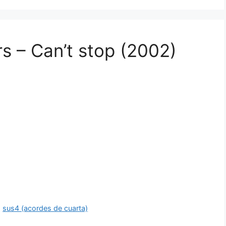
s – Can’t stop (2002)
,
sus4 (acordes de cuarta)
ajo