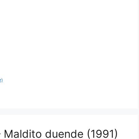
r)
ajo
– Maldito duende (1991)