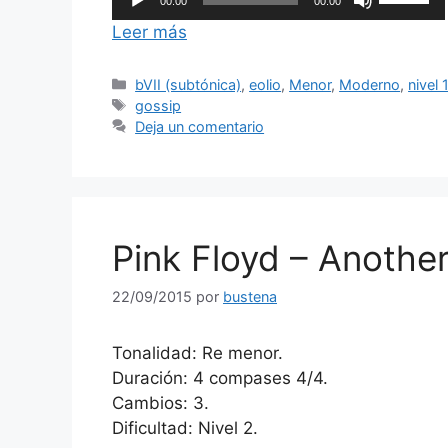
00:00
00:00
de
las
Leer más
audio
teclas
de
Categorías
bVII (subtónica)
,
eolio
,
Menor
,
Moderno
,
nivel 
flecha
Etiquetas
gossip
arriba/ab
Deja un comentario
para
aumentar
o
disminuir
el
Pink Floyd – Another
volumen.
22/09/2015
por
bustena
Tonalidad: Re menor.
Duración: 4 compases 4/4.
Cambios: 3.
Dificultad: Nivel 2.