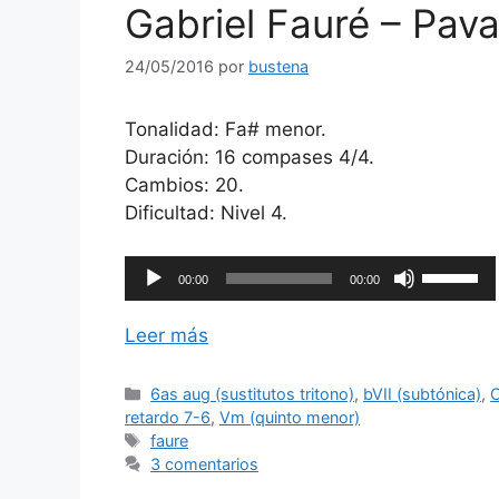
el
Gabriel Fauré – Pav
volumen.
24/05/2016
por
bustena
Tonalidad: Fa# menor.
Duración: 16 compases 4/4.
Cambios: 20.
Dificultad: Nivel 4.
Reproductor
Utiliza
00:00
00:00
de
las
audio
teclas
Leer más
de
flecha
Categorías
6as aug (sustitutos tritono)
,
bVII (subtónica)
,
C
arriba/ab
retardo 7-6
,
Vm (quinto menor)
para
Etiquetas
faure
aumentar
3 comentarios
o