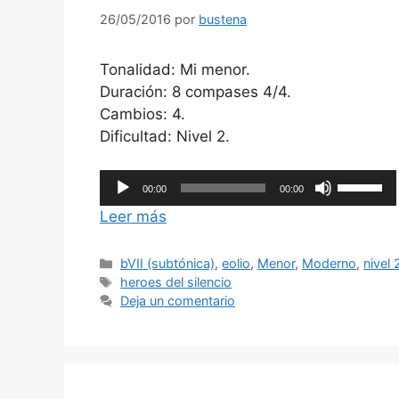
26/05/2016
por
bustena
Tonalidad: Mi menor.
Duración: 8 compases 4/4.
Cambios: 4.
Dificultad: Nivel 2.
Reproductor
Utiliza
00:00
00:00
de
las
Leer más
audio
teclas
de
Categorías
bVII (subtónica)
,
eolio
,
Menor
,
Moderno
,
nivel 
flecha
Etiquetas
heroes del silencio
arriba/ab
Deja un comentario
para
aumentar
o
disminuir