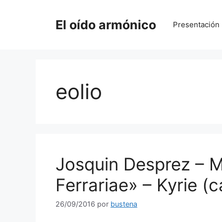
Saltar
al
El oído armónico
Presentación
contenido
eolio
Josquin Desprez – M
Ferrariae» – Kyrie (
26/09/2016
por
bustena