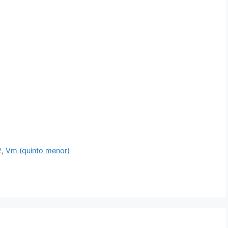
2
,
Vm (quinto menor)
ajo