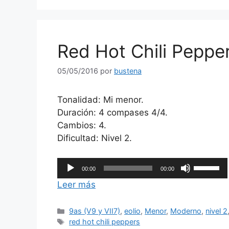
disminuir
el
volumen.
Red Hot Chili Pepper
05/05/2016
por
bustena
Tonalidad: Mi menor.
Duración: 4 compases 4/4.
Cambios: 4.
Dificultad: Nivel 2.
Reproductor
Utiliza
00:00
00:00
de
las
Leer más
audio
teclas
de
Categorías
9as (V9 y VII7)
,
eolio
,
Menor
,
Moderno
,
nivel 2
flecha
Etiquetas
red hot chili peppers
arriba/ab