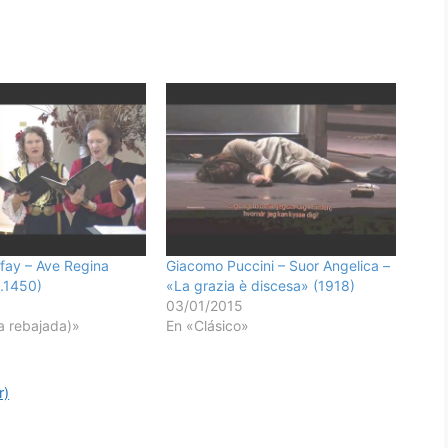
fay – Ave Regina
Giacomo Puccini – Suor Angelica –
.1450)
«La grazia è discesa» (1918)
03/01/2015
ca rebajada)»
En «Clásico»
r)