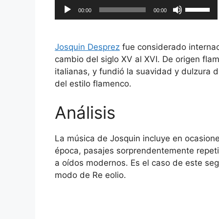
Reproductor
Utiliza
00:00
00:00
de
las
audio
teclas
de
Josquin Desprez
fue considerado internac
flecha
cambio del siglo XV al XVI. De origen fla
arriba/ab
italianas, y fundió la suavidad y dulzura d
para
del estilo flamenco.
aumentar
o
Análisis
disminuir
el
La música de Josquin incluye en ocasiones
volumen.
época, pasajes sorprendentemente repetit
a oídos modernos. Es el caso de este segm
modo de Re eolio.