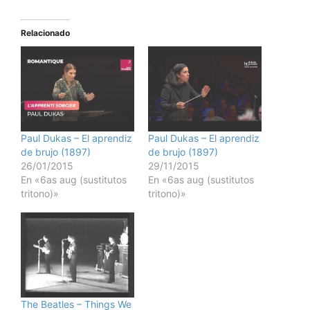
Relacionado
Paul Dukas – El aprendiz
Paul Dukas – El aprendiz
de brujo (1897)
de brujo (1897)
26/01/2015
29/11/2015
En «6as aug (sustitutos
En «6as aug (sustitutos
tritono)»
tritono)»
The Beatles – Things We