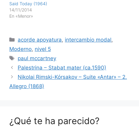
Said Today (1964)
14/11/2014
En «Menor»
Categorías
acorde apoyatura
,
intercambio modal
,
Moderno
,
nivel 5
Etiquetas
paul mccartney
Palestrina – Stabat mater (ca.1590)
Nikolai Rimski-Kórsakov – Suite «Antar» – 2.
Allegro (1868)
¿Qué te ha parecido?