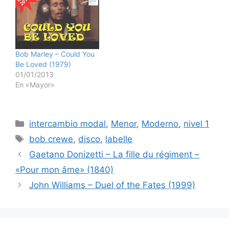
Bob Marley – Could You
Be Loved (1979)
01/01/2013
En «Mayor»
Categorías
intercambio modal
,
Menor
,
Moderno
,
nivel 1
Etiquetas
bob crewe
,
disco
,
labelle
Gaetano Donizetti – La fille du régiment –
«Pour mon âme» (1840)
John Williams – Duel of the Fates (1999)