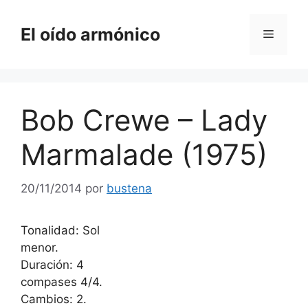
Saltar
al
El oído armónico
Menú
contenido
Bob Crewe – Lady
Marmalade (1975)
20/11/2014
por
bustena
Tonalidad: Sol
menor.
Duración: 4
compases 4/4.
Cambios: 2.