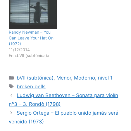
Randy Newman – You
Can Leave Your Hat On
(1972)
11/12/2014
En «bVII (subtónica)»
Categorías
bVII (subtónica)
,
Menor
,
Moderno
,
nivel 1
Etiquetas
broken bells
Ludwig van Beethoven – Sonata para violín
nº3 – 3. Rondò (1798)
Sergio Ortega – El pueblo unido jamás será
vencido (1973)