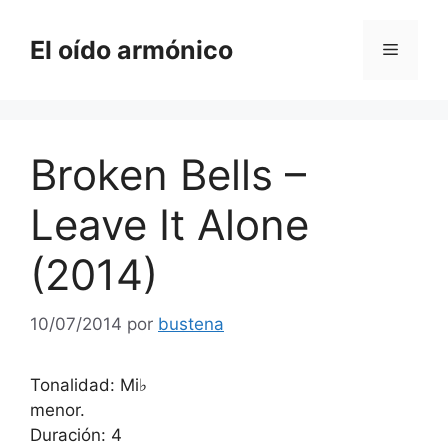
Saltar
al
El oído armónico
Menú
contenido
Broken Bells –
Leave It Alone
(2014)
10/07/2014
por
bustena
Tonalidad: Mi♭
menor.
Duración: 4