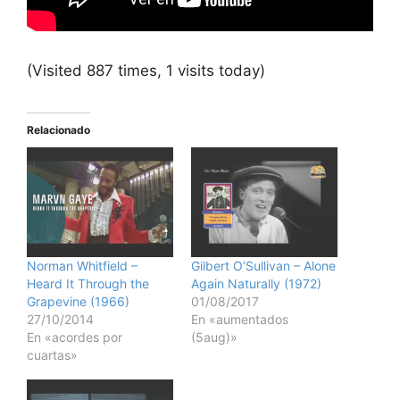
(Visited 887 times, 1 visits today)
Relacionado
Norman Whitfield –
Gilbert O’Sullivan – Alone
Heard It Through the
Again Naturally (1972)
Grapevine (1966)
01/08/2017
27/10/2014
En «aumentados
En «acordes por
(5aug)»
cuartas»