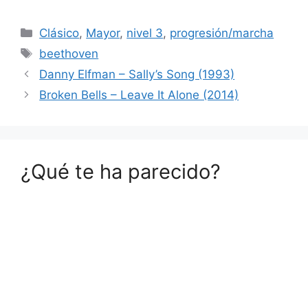
Categorías
Clásico
,
Mayor
,
nivel 3
,
progresión/marcha
Etiquetas
beethoven
Danny Elfman – Sally’s Song (1993)
Broken Bells – Leave It Alone (2014)
¿Qué te ha parecido?