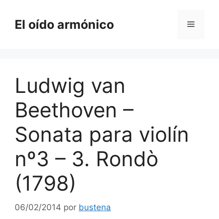
Saltar
al
El oído armónico
Menú
contenido
Ludwig van
Beethoven –
Sonata para violín
nº3 – 3. Rondò
(1798)
06/02/2014
por
bustena