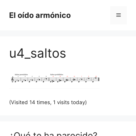
Saltar
al
El oído armónico
Menú
contenido
u4_saltos
(Visited 14 times, 1 visits today)
¿Qué te ha parecido?