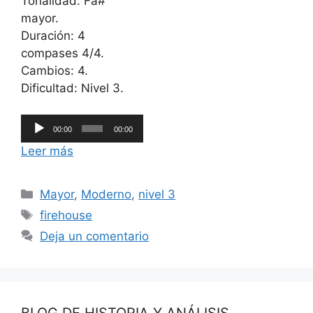
Tonalidad: Fa#
mayor.
Duración: 4
compases 4/4.
Cambios: 4.
Dificultad: Nivel 3.
Reproductor
00:00
00:00
de
Leer más
audio
Categorías
Mayor
,
Moderno
,
nivel 3
Etiquetas
firehouse
Deja un comentario