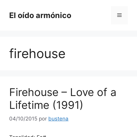
Saltar
al
El oído armónico
Menú
contenido
firehouse
Firehouse – Love of a
Lifetime (1991)
04/10/2015
por
bustena