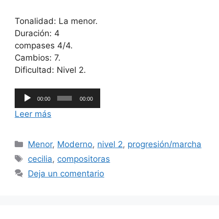
Tonalidad: La menor.
Duración: 4
compases 4/4.
Cambios: 7.
Dificultad: Nivel 2.
Reproductor
00:00
00:00
de
Leer más
audio
Categorías
Menor
,
Moderno
,
nivel 2
,
progresión/marcha
Etiquetas
cecilia
,
compositoras
Deja un comentario