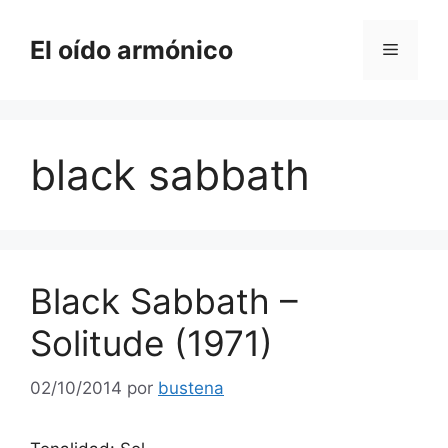
Saltar
al
El oído armónico
Menú
contenido
black sabbath
Black Sabbath –
Solitude (1971)
02/10/2014
por
bustena