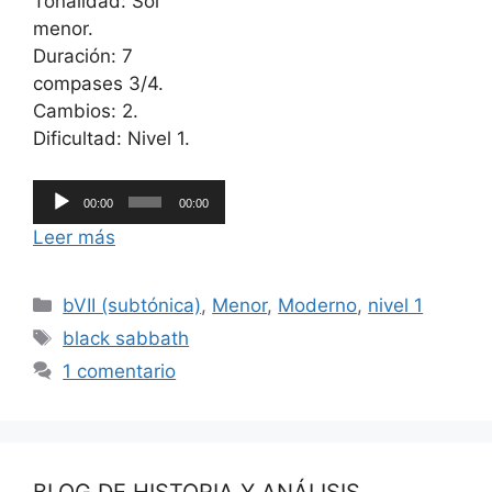
Tonalidad: Sol
menor.
Duración: 7
compases 3/4.
Cambios: 2.
Dificultad: Nivel 1.
Reproductor
00:00
00:00
de
Leer más
audio
Categorías
bVII (subtónica)
,
Menor
,
Moderno
,
nivel 1
Etiquetas
black sabbath
1 comentario