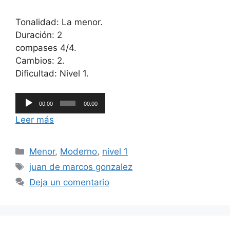
Tonalidad: La menor.
Duración: 2
compases 4/4.
Cambios: 2.
Dificultad: Nivel 1.
Reproductor
00:00
00:00
de
Leer más
audio
Categorías
Menor
,
Moderno
,
nivel 1
Etiquetas
juan de marcos gonzalez
Deja un comentario