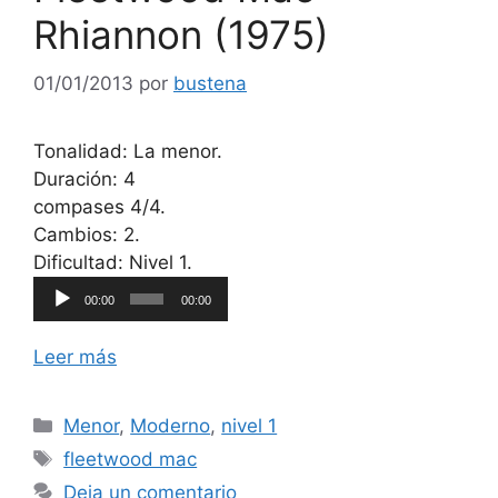
Rhiannon (1975)
01/01/2013
por
bustena
Tonalidad: La menor.
Duración: 4
compases 4/4.
Cambios: 2.
Reproductor
Dificultad: Nivel 1.
de
00:00
00:00
audio
Leer más
Categorías
Menor
,
Moderno
,
nivel 1
Etiquetas
fleetwood mac
Deja un comentario