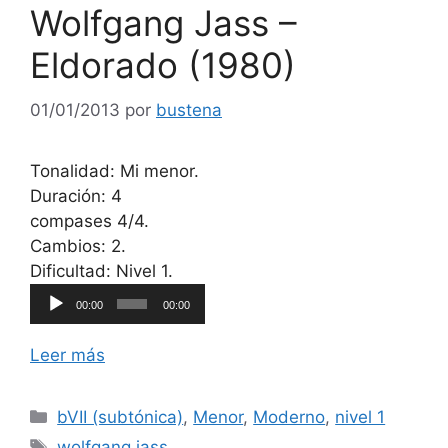
Wolfgang Jass –
Eldorado (1980)
01/01/2013
por
bustena
Tonalidad: Mi menor.
Duración: 4
compases 4/4.
Cambios: 2.
Reproductor
Dificultad: Nivel 1.
de
00:00
00:00
audio
Leer más
Categorías
bVII (subtónica)
,
Menor
,
Moderno
,
nivel 1
Etiquetas
wolfgang jass