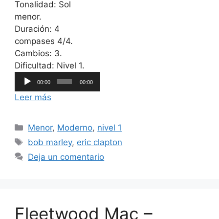
Tonalidad: Sol
menor.
Duración: 4
compases 4/4.
Cambios: 3.
Reproductor
Dificultad: Nivel 1.
de
00:00
00:00
audio
Leer más
Categorías
Menor
,
Moderno
,
nivel 1
Etiquetas
bob marley
,
eric clapton
Deja un comentario
Fleetwood Mac –