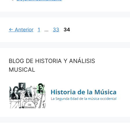
Página
Página
Página
←
Anterior
1
…
33
34
BLOG DE HISTORIA Y ANÁLISIS
MUSICAL