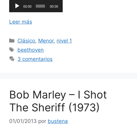
de
00:00
00:00
audio
Leer más
Categorías
Clásico
,
Menor
,
nivel 1
Etiquetas
beethoven
3 comentarios
Bob Marley – I Shot
The Sheriff (1973)
01/01/2013
por
bustena