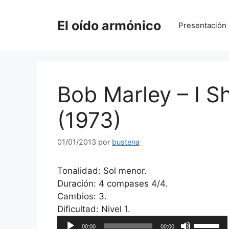
Saltar
al
El oído armónico
Presentación
contenido
Bob Marley – I S
(1973)
01/01/2013
por
bustena
Tonalidad: Sol menor.
Duración: 4 compases 4/4.
Cambios: 3.
Reproductor
Dificultad: Nivel 1.
de
Utiliza
00:00
00:00