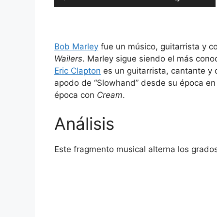
audio
las
teclas
de
flecha
Bob Marley
fue un músico, guitarrista y c
arriba/ab
Wailers
. Marley sigue siendo el más cono
para
Eric Clapton
es un guitarrista, cantante y
aumentar
apodo de “Slowhand” desde su época e
o
época con
Cream
.
disminuir
el
Análisis
volumen.
Este fragmento musical alterna los grado