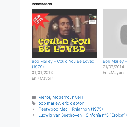
Relacionado
Bob Marley – Could You Be Loved
Bob Marley –
(1979)
21/07/2014
01/01/2013
En «Mayor»
En «Mayor»
Categorías
Menor
,
Moderno
,
nivel 1
Etiquetas
bob marley
,
eric clapton
Fleetwood Mac – Rhiannon (1975)
Ludwig van Beethoven – Sinfonía nº3 “Eroica” 