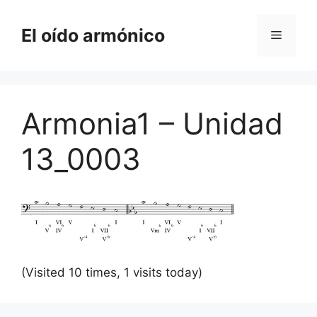
Saltar
al
El oído armónico
Menú
contenido
Armonia1 – Unidad
13_0003
(Visited 10 times, 1 visits today)