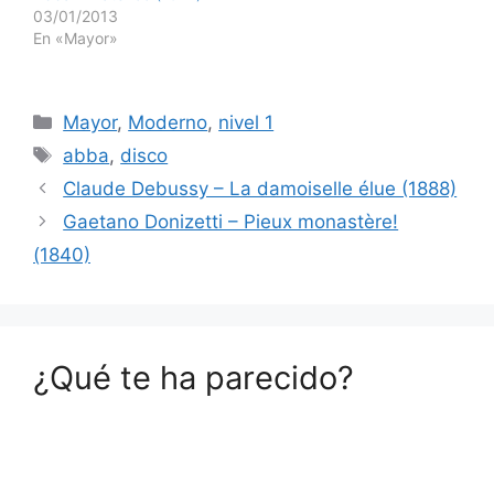
03/01/2013
En «Mayor»
Categorías
Mayor
,
Moderno
,
nivel 1
Etiquetas
abba
,
disco
Claude Debussy – La damoiselle élue (1888)
Gaetano Donizetti – Pieux monastère!
(1840)
¿Qué te ha parecido?