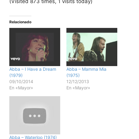
(Visited 873 times, 1 visits today)
Relacionado
Abba – I Have a Dream
Abba – Mamma Mia
(1979)
(1975)
09/10/2014
12/12/2013
En «Mayor»
En «Mayor»
Abba – Waterloo (1974)