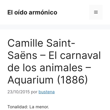
Saltar
al
El oído armónico
Menú
contenido
Camille Saint-
Saëns – El carnaval
de los animales –
Aquarium (1886)
23/10/2015
por
bustena
Tonalidad: La menor.