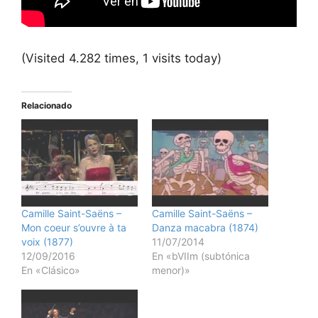
(Visited 4.282 times, 1 visits today)
Relacionado
Camille Saint-Saëns –
Camille Saint-Saëns –
Mon coeur s’ouvre à ta
Danza macabra (1874)
voix (1877)
11/07/2014
12/09/2016
En «bVIIm (subtónica
En «Clásico»
menor)»