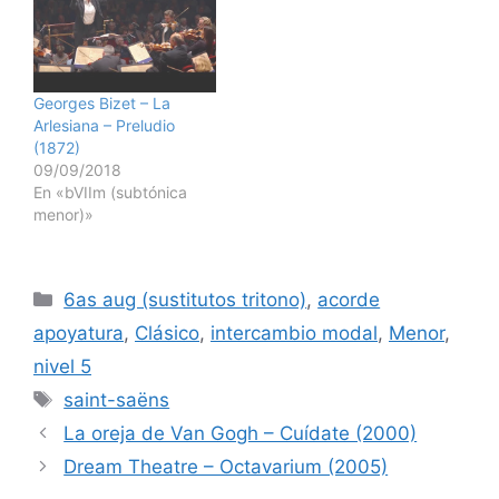
Georges Bizet – La
Arlesiana – Preludio
(1872)
09/09/2018
En «bVIIm (subtónica
menor)»
Categorías
6as aug (sustitutos tritono)
,
acorde
apoyatura
,
Clásico
,
intercambio modal
,
Menor
,
nivel 5
Etiquetas
saint-saëns
La oreja de Van Gogh – Cuídate (2000)
Dream Theatre – Octavarium (2005)