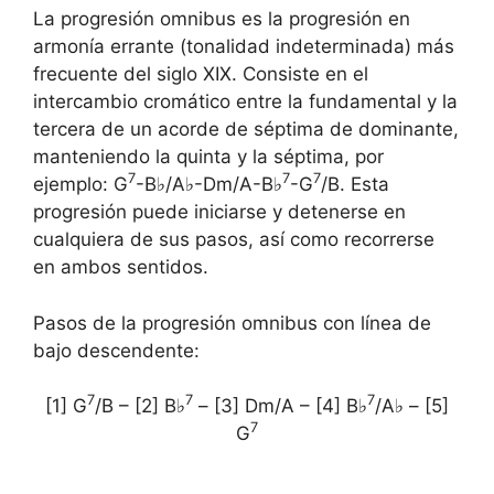
La progresión omnibus es la progresión en
armonía errante (tonalidad indeterminada) más
frecuente del siglo XIX. Consiste en el
intercambio cromático entre la fundamental y la
tercera de un acorde de séptima de dominante,
manteniendo la quinta y la séptima, por
7
7
7
ejemplo: G
-B♭/A♭-Dm/A-B♭
-G
/B. Esta
progresión puede iniciarse y detenerse en
cualquiera de sus pasos, así como recorrerse
en ambos sentidos.
Pasos de la progresión omnibus con línea de
bajo descendente:
7
7
7
[1] G
/B – [2] B♭
– [3] Dm/A – [4] B♭
/A♭ – [5]
7
G