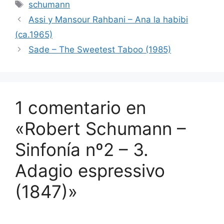
Etiquetas
schumann
Assi y Mansour Rahbani – Ana la habibi
(ca.1965)
Sade – The Sweetest Taboo (1985)
1 comentario en
«Robert Schumann –
Sinfonía nº2 – 3.
Adagio espressivo
(1847)»