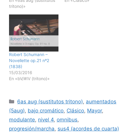
En «6as aug (sustitutos
En «Clásico»
tritono)»
Robert Schumann –
Novellette op.21 nº2
(1838)
15/03/2016
En «bV/#IV (tritono)»
Categorías
6as aug (sustitutos tritono)
,
aumentados
(5aug)
,
bajo cromático
,
Clásico
,
Mayor
,
modulante
,
nivel 4
,
omnibus
,
progresión/marcha
,
sus4 (acordes de cuarta)