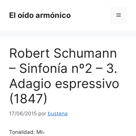
Saltar
al
El oído armónico
Menú
contenido
Robert Schumann
– Sinfonía nº2 – 3.
Adagio espressivo
(1847)
17/06/2015
por
bustena
Tonalidad: Mi♭