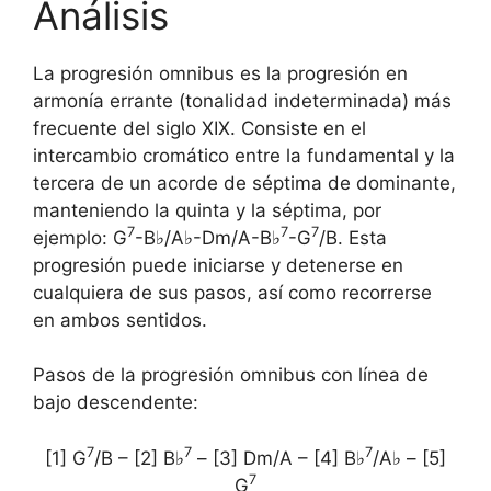
Análisis
La progresión omnibus es la progresión en
armonía errante (tonalidad indeterminada) más
frecuente del siglo XIX. Consiste en el
intercambio cromático entre la fundamental y la
tercera de un acorde de séptima de dominante,
manteniendo la quinta y la séptima, por
7
7
7
ejemplo: G
-B♭/A♭-Dm/A-B♭
-G
/B. Esta
progresión puede iniciarse y detenerse en
cualquiera de sus pasos, así como recorrerse
en ambos sentidos.
Pasos de la progresión omnibus con línea de
bajo descendente:
7
7
7
[1] G
/B – [2] B♭
– [3] Dm/A – [4] B♭
/A♭ – [5]
7
G