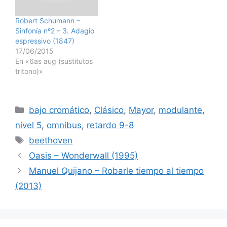
Robert Schumann –
Sinfonía nº2 – 3. Adagio
espressivo (1847)
17/06/2015
En «6as aug (sustitutos
tritono)»
Categorías
bajo cromático
,
Clásico
,
Mayor
,
modulante
,
nivel 5
,
omnibus
,
retardo 9-8
Etiquetas
beethoven
Oasis – Wonderwall (1995)
Manuel Quijano – Robarle tiempo al tiempo
(2013)