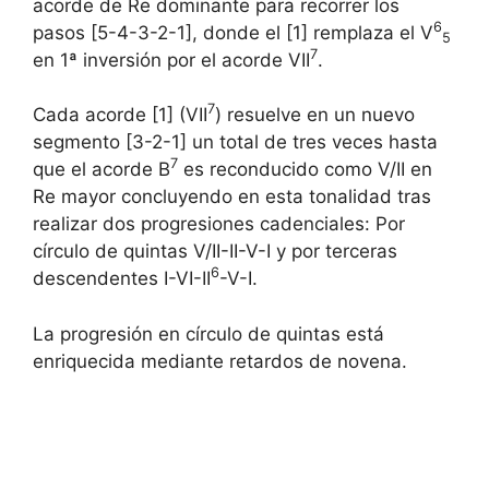
acorde de Re dominante para recorrer los
6
pasos [5-4-3-2-1], donde el [1] remplaza el V
5
7
en 1ª inversión por el acorde VII
.
7
Cada acorde [1] (VII
) resuelve en un nuevo
segmento [3-2-1] un total de tres veces hasta
7
que el acorde B
es reconducido como V/II en
Re mayor concluyendo en esta tonalidad tras
realizar dos progresiones cadenciales: Por
círculo de quintas V/II-II-V-I y por terceras
6
descendentes I-VI-II
-V-I.
La progresión en círculo de quintas está
enriquecida mediante retardos de novena.