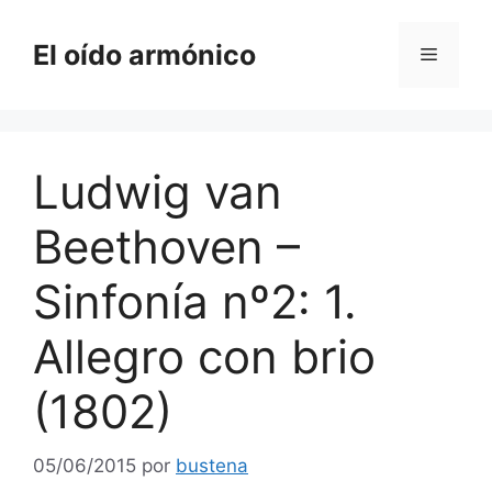
Saltar
al
El oído armónico
Menú
contenido
Ludwig van
Beethoven –
Sinfonía nº2: 1.
Allegro con brio
(1802)
05/06/2015
por
bustena