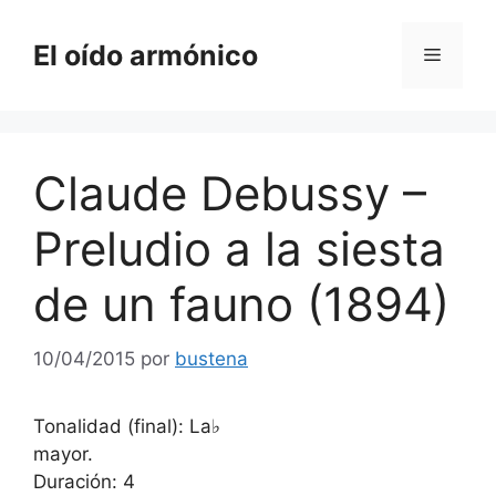
Saltar
al
El oído armónico
Menú
contenido
Claude Debussy –
Preludio a la siesta
de un fauno (1894)
10/04/2015
por
bustena
Tonalidad (final): La♭
mayor.
Duración: 4