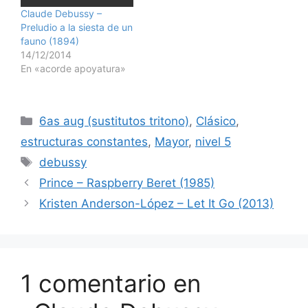
Claude Debussy –
Preludio a la siesta de un
fauno (1894)
14/12/2014
En «acorde apoyatura»
Categorías
6as aug (sustitutos tritono)
,
Clásico
,
estructuras constantes
,
Mayor
,
nivel 5
Etiquetas
debussy
Prince – Raspberry Beret (1985)
Kristen Anderson-López – Let It Go (2013)
1 comentario en