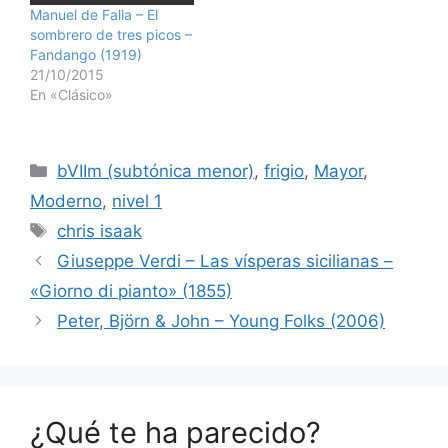
Manuel de Falla – El
sombrero de tres picos –
Fandango (1919)
21/10/2015
En «Clásico»
Categorías
bVIIm (subtónica menor)
,
frigio
,
Mayor
,
Moderno
,
nivel 1
Etiquetas
chris isaak
Giuseppe Verdi – Las vísperas sicilianas –
«Giorno di pianto» (1855)
Peter, Björn & John – Young Folks (2006)
¿Qué te ha parecido?