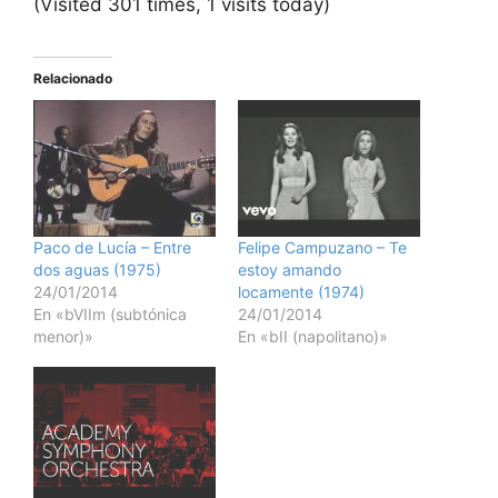
(Visited 301 times, 1 visits today)
Relacionado
Paco de Lucía – Entre
Felipe Campuzano – Te
dos aguas (1975)
estoy amando
24/01/2014
locamente (1974)
En «bVIIm (subtónica
24/01/2014
menor)»
En «bII (napolitano)»