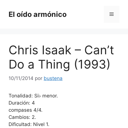
Saltar
al
El oído armónico
Menú
contenido
Chris Isaak – Can’t
Do a Thing (1993)
10/11/2014
por
bustena
Tonalidad: Si♭ menor.
Duración: 4
compases 4/4.
Cambios: 2.
Dificultad: Nivel 1.