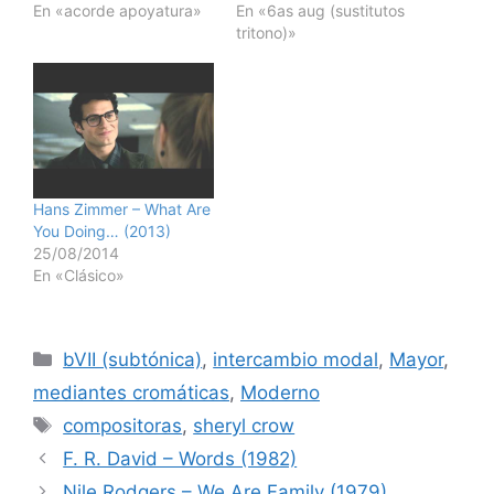
En «acorde apoyatura»
En «6as aug (sustitutos
tritono)»
Hans Zimmer – What Are
You Doing… (2013)
25/08/2014
En «Clásico»
Categorías
bVII (subtónica)
,
intercambio modal
,
Mayor
,
mediantes cromáticas
,
Moderno
Etiquetas
compositoras
,
sheryl crow
F. R. David – Words (1982)
Nile Rodgers – We Are Family (1979)