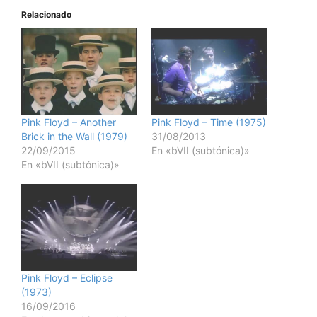
Relacionado
Pink Floyd – Another
Pink Floyd – Time (1975)
Brick in the Wall (1979)
31/08/2013
22/09/2015
En «bVII (subtónica)»
En «bVII (subtónica)»
Pink Floyd – Eclipse
(1973)
16/09/2016