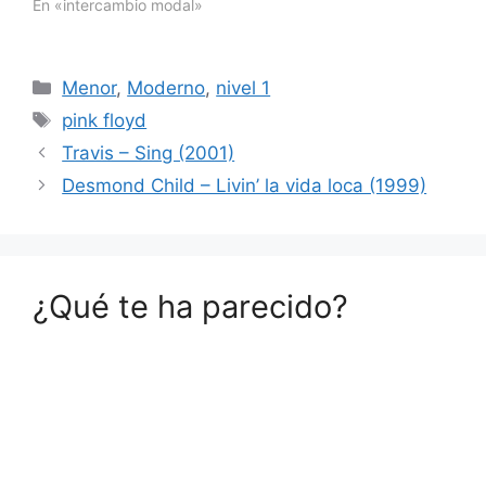
En «intercambio modal»
Categorías
Menor
,
Moderno
,
nivel 1
Etiquetas
pink floyd
Travis – Sing (2001)
Desmond Child – Livin’ la vida loca (1999)
¿Qué te ha parecido?