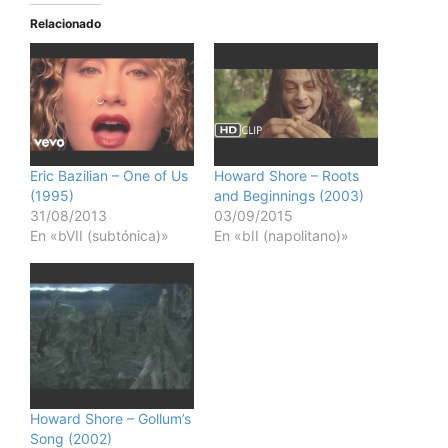
Relacionado
Eric Bazilian – One of Us
Howard Shore – Roots
(1995)
and Beginnings (2003)
31/08/2013
03/09/2015
En «bVII (subtónica)»
En «bII (napolitano)»
Howard Shore – Gollum’s
Song (2002)