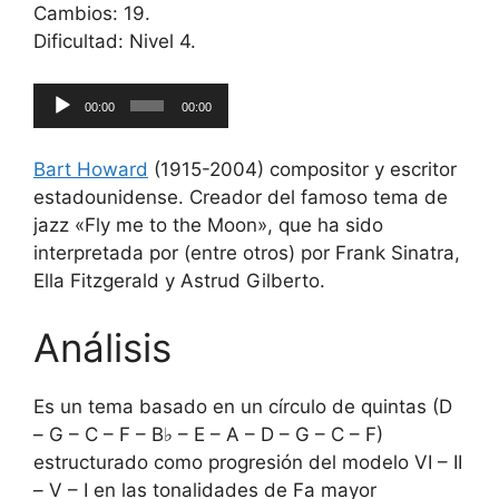
Cambios: 19.
Dificultad: Nivel 4.
Reproductor
00:00
00:00
de
audio
Bart Howard
(1915-2004) compositor y escritor
estadounidense. Creador del famoso tema de
jazz «Fly me to the Moon», que ha sido
interpretada por (entre otros) por Frank Sinatra,
Ella Fitzgerald y Astrud Gilberto.
Análisis
Es un tema basado en un círculo de quintas (D
– G – C – F – B♭ – E – A – D – G – C – F)
estructurado como progresión del modelo VI – II
– V – I en las tonalidades de Fa mayor