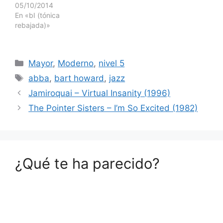
05/10/2014
En «bI (tónica
rebajada)»
Categorías
Mayor
,
Moderno
,
nivel 5
Etiquetas
abba
,
bart howard
,
jazz
Jamiroquai – Virtual Insanity (1996)
The Pointer Sisters – I’m So Excited (1982)
¿Qué te ha parecido?