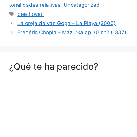
tonalidades relativas
,
Uncategorized
Etiquetas
beethoven
La oreja de van Gogh – La Playa (2000)
Frédéric Chopin – Mazurka op.30 nº2 (1837)
¿Qué te ha parecido?