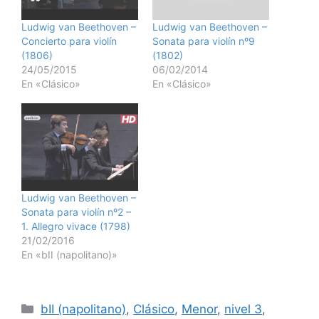
Ludwig van Beethoven –
Ludwig van Beethoven –
Concierto para violín
Sonata para violín nº9
(1806)
(1802)
24/05/2015
06/02/2014
En «Clásico»
En «Clásico»
Ludwig van Beethoven –
Sonata para violín nº2 –
1. Allegro vivace (1798)
21/02/2016
En «bII (napolitano)»
Categorías
bII (napolitano)
,
Clásico
,
Menor
,
nivel 3
,