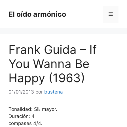
Saltar
al
El oído armónico
Menú
contenido
Frank Guida – If
You Wanna Be
Happy (1963)
01/01/2013
por
bustena
Tonalidad: Si♭ mayor.
Duración: 4
compases 4/4.