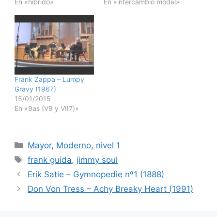
En «híbrido»
En «intercambio modal»
Frank Zappa – Lumpy
Gravy (1967)
15/01/2015
En «9as (V9 y VII7)»
Categorías
Mayor
,
Moderno
,
nivel 1
Etiquetas
frank guida
,
jimmy soul
Erik Satie – Gymnopedie nº1 (1888)
Don Von Tress – Achy Breaky Heart (1991)