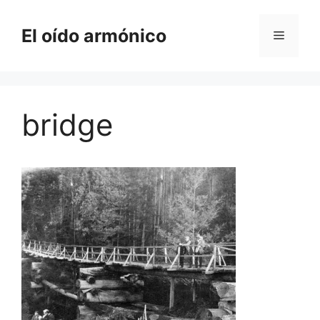
Saltar
al
El oído armónico
Menú
contenido
bridge