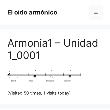
Saltar
al
El oído armónico
Menú
contenido
Armonia1 – Unidad
1_0001
(Visited 50 times, 1 visits today)