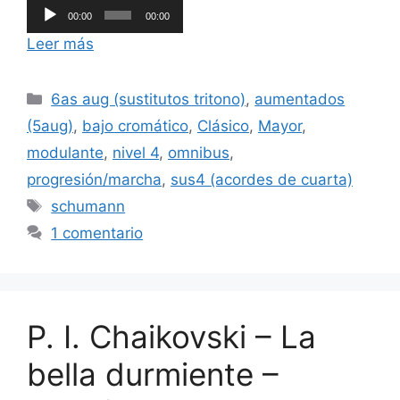
Reproductor
00:00
00:00
de
Leer más
audio
Categorías
6as aug (sustitutos tritono)
,
aumentados
(5aug)
,
bajo cromático
,
Clásico
,
Mayor
,
modulante
,
nivel 4
,
omnibus
,
progresión/marcha
,
sus4 (acordes de cuarta)
Etiquetas
schumann
1 comentario
P. I. Chaikovski – La
bella durmiente –