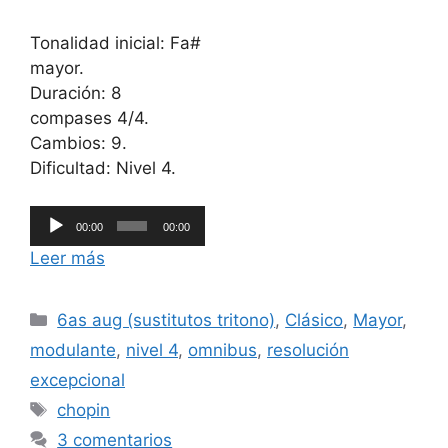
Tonalidad inicial: Fa#
mayor.
Duración: 8
compases 4/4.
Cambios: 9.
Dificultad: Nivel 4.
Reproductor
00:00
00:00
de
Leer más
audio
Categorías
6as aug (sustitutos tritono)
,
Clásico
,
Mayor
,
modulante
,
nivel 4
,
omnibus
,
resolución
excepcional
Etiquetas
chopin
3 comentarios