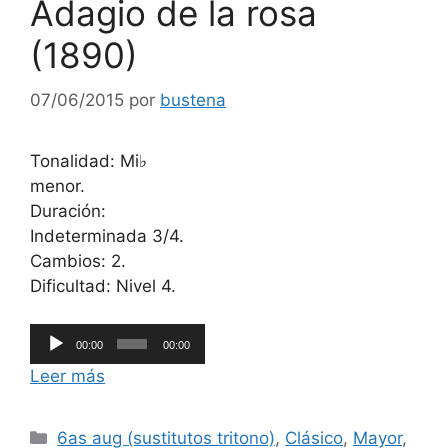
Adagio de la rosa
(1890)
07/06/2015
por
bustena
Tonalidad: Mi♭
menor.
Duración:
Indeterminada 3/4.
Cambios: 2.
Dificultad: Nivel 4.
Reproductor
00:00
00:00
de
Leer más
audio
Categorías
6as aug (sustitutos tritono)
,
Clásico
,
Mayor
,