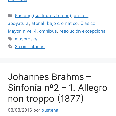
audio
Categorías
6as aug (sustitutos tritono)
,
acorde
apoyatura
,
atonal
,
bajo cromático
,
Clásico
,
Mayor
,
nivel 4
,
omnibus
,
resolución excepcional
Etiquetas
musorgsky
3 comentarios
Johannes Brahms –
Sinfonía nº2 – 1. Allegro
non troppo (1877)
08/08/2016
por
bustena