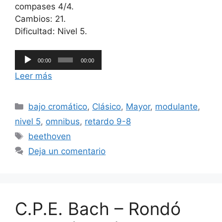
compases 4/4.
Cambios: 21.
Dificultad: Nivel 5.
Reproductor
00:00
00:00
de
Leer más
audio
Categorías
bajo cromático
,
Clásico
,
Mayor
,
modulante
,
nivel 5
,
omnibus
,
retardo 9-8
Etiquetas
beethoven
Deja un comentario
C.P.E. Bach – Rondó