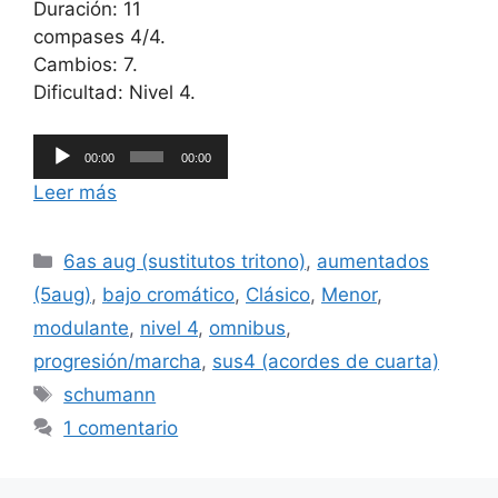
Duración: 11
compases 4/4.
Cambios: 7.
Dificultad: Nivel 4.
Reproductor
00:00
00:00
de
Leer más
audio
Categorías
6as aug (sustitutos tritono)
,
aumentados
(5aug)
,
bajo cromático
,
Clásico
,
Menor
,
modulante
,
nivel 4
,
omnibus
,
progresión/marcha
,
sus4 (acordes de cuarta)
Etiquetas
schumann
1 comentario