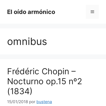
Saltar
al
El oído armónico
Menú
contenido
omnibus
Frédéric Chopin –
Nocturno op.15 nº2
(1834)
15/01/2018
por
bustena