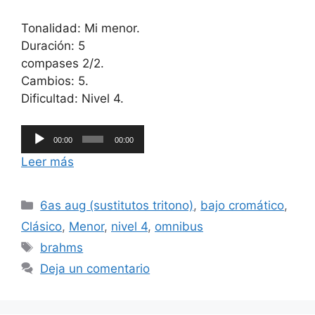
Tonalidad: Mi menor.
Duración: 5
compases 2/2.
Cambios: 5.
Dificultad: Nivel 4.
Reproductor
00:00
00:00
de
Leer más
audio
Categorías
6as aug (sustitutos tritono)
,
bajo cromático
,
Clásico
,
Menor
,
nivel 4
,
omnibus
Etiquetas
brahms
Deja un comentario