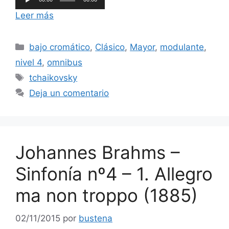
de
Leer más
audio
Categorías
bajo cromático
,
Clásico
,
Mayor
,
modulante
,
nivel 4
,
omnibus
Etiquetas
tchaikovsky
Deja un comentario
Johannes Brahms –
Sinfonía nº4 – 1. Allegro
ma non troppo (1885)
02/11/2015
por
bustena