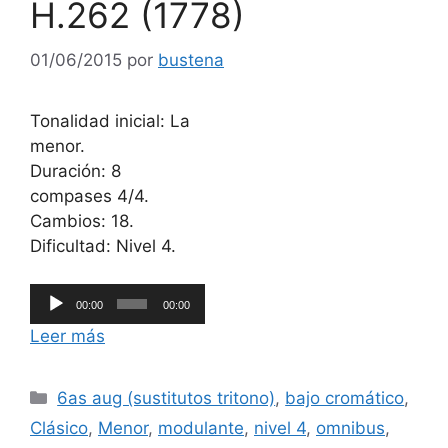
H.262 (1778)
01/06/2015
por
bustena
Tonalidad inicial: La
menor.
Duración: 8
compases 4/4.
Cambios: 18.
Dificultad: Nivel 4.
Reproductor
00:00
00:00
de
Leer más
audio
Categorías
6as aug (sustitutos tritono)
,
bajo cromático
,
Clásico
,
Menor
,
modulante
,
nivel 4
,
omnibus
,