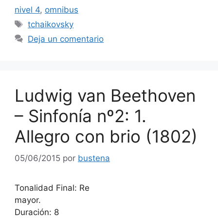
nivel 4
,
omnibus
Etiquetas
tchaikovsky
Deja un comentario
Ludwig van Beethoven
– Sinfonía nº2: 1.
Allegro con brio (1802)
05/06/2015
por
bustena
Tonalidad Final: Re
mayor.
Duración: 8