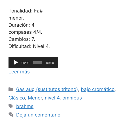
Tonalidad: Fa#
menor.
Duración: 4
compases 4/4.
Cambios: 7.
Dificultad: Nivel 4.
Reproductor
00:00
00:00
de
Leer más
audio
Categorías
6as aug (sustitutos tritono)
,
bajo cromático
,
Clásico
,
Menor
,
nivel 4
,
omnibus
Etiquetas
brahms
Deja un comentario