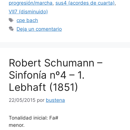
progresión/marcha
,
sus4 (acordes de cuarta)
,
VII7 (disminuido)
Etiquetas
cpe bach
Deja un comentario
Robert Schumann –
Sinfonía nº4 – 1.
Lebhaft (1851)
22/05/2015
por
bustena
Tonalidad inicial: Fa#
menor.