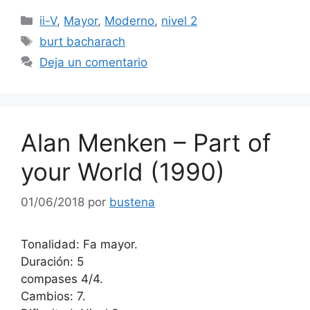
Categorías
ii-V
,
Mayor
,
Moderno
,
nivel 2
Etiquetas
burt bacharach
Deja un comentario
Alan Menken – Part of
your World (1990)
01/06/2018
por
bustena
Tonalidad: Fa mayor.
Duración: 5
compases 4/4.
Cambios: 7.