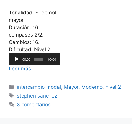
Tonalidad: Si bemol
mayor.
Duración: 16
compases 2/2.
Cambios: 16.
Dificultad: Nivel 2.
Reproductor
00:00
00:00
de
Leer más
audio
Categorías
intercambio modal
,
Mayor
,
Moderno
,
nivel 2
Etiquetas
stephen sanchez
3 comentarios