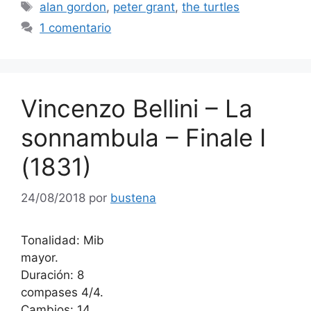
Etiquetas
alan gordon
,
peter grant
,
the turtles
1 comentario
Vincenzo Bellini – La
sonnambula – Finale I
(1831)
24/08/2018
por
bustena
Tonalidad: Mib
mayor.
Duración: 8
compases 4/4.
Cambios: 14.