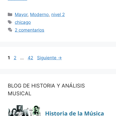
audio
Categorías
Mayor
,
Moderno
,
nivel 2
Etiquetas
chicago
2 comentarios
Página
Página
Página
1
2
…
42
Siguiente
→
BLOG DE HISTORIA Y ANÁLISIS
MUSICAL