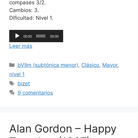
compases 3/2.
Cambios: 3.
Dificultad: Nivel 1.
Reproductor
00:00
00:00
de
Leer más
audio
Categorías
bVIIm (subtónica menor)
,
Clásico
,
Mayor
,
nivel 1
Etiquetas
bizet
9 comentarios
Alan Gordon – Happy