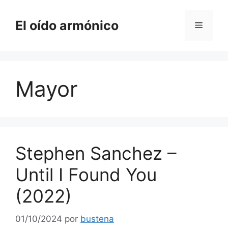
Saltar
al
El oído armónico
Menú
contenido
Mayor
Stephen Sanchez –
Until I Found You
(2022)
01/10/2024
por
bustena