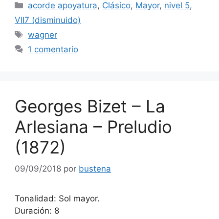
Categorías
acorde apoyatura
,
Clásico
,
Mayor
,
nivel 5
,
VII7 (disminuido)
Etiquetas
wagner
1 comentario
Georges Bizet – La
Arlesiana – Preludio
(1872)
09/09/2018
por
bustena
Tonalidad: Sol mayor.
Duración: 8