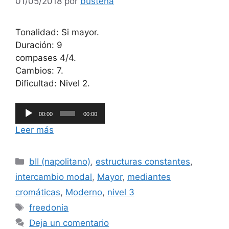
01/05/2018
por
bustena
Tonalidad: Si mayor.
Duración: 9
compases 4/4.
Cambios: 7.
Dificultad: Nivel 2.
Reproductor
00:00
00:00
de
Leer más
audio
Categorías
bII (napolitano)
,
estructuras constantes
,
intercambio modal
,
Mayor
,
mediantes
cromáticas
,
Moderno
,
nivel 3
Etiquetas
freedonia
Deja un comentario