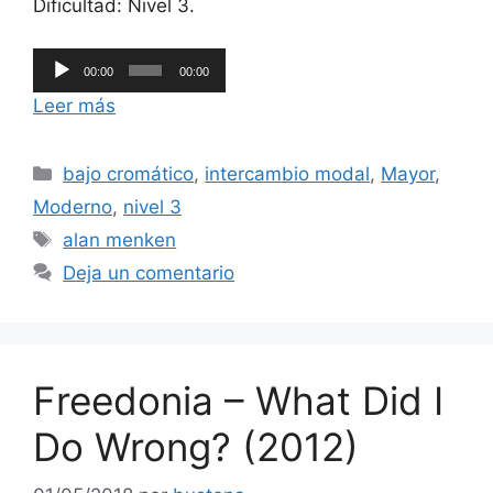
Dificultad: Nivel 3.
Reproductor
00:00
00:00
de
Leer más
audio
Categorías
bajo cromático
,
intercambio modal
,
Mayor
,
Moderno
,
nivel 3
Etiquetas
alan menken
Deja un comentario
Freedonia – What Did I
Do Wrong? (2012)