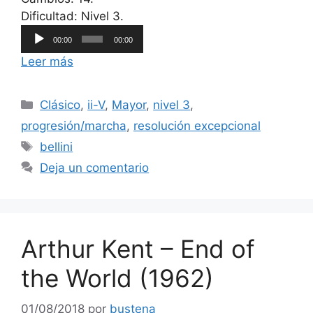
Reproductor
Dificultad: Nivel 3.
de
00:00
00:00
audio
Leer más
Categorías
Clásico
,
ii-V
,
Mayor
,
nivel 3
,
progresión/marcha
,
resolución excepcional
Etiquetas
bellini
Deja un comentario
Arthur Kent – End of
the World (1962)
01/08/2018
por
bustena