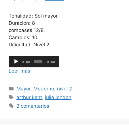
Tonalidad: Sol mayor.
Duración: 8
compases 12/8.
Cambios: 10.
Dificultad: Nivel 2.
Reproductor
00:00
00:00
de
Leer más
audio
Categorías
Mayor
,
Moderno
,
nivel 2
Etiquetas
arthur kent
,
julie london
2 comentarios