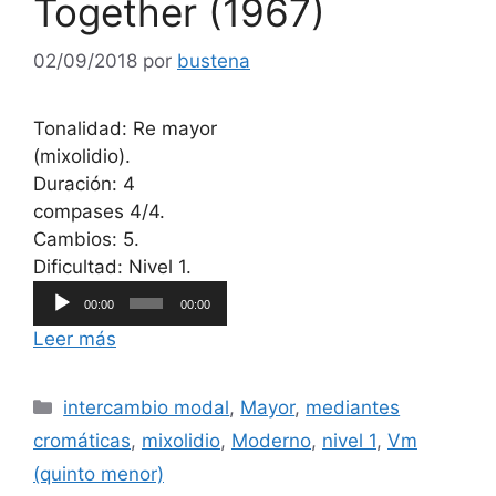
Together (1967)
02/09/2018
por
bustena
Tonalidad: Re mayor
(mixolidio).
Duración: 4
compases 4/4.
Cambios: 5.
Reproductor
Dificultad: Nivel 1.
de
00:00
00:00
audio
Leer más
Categorías
intercambio modal
,
Mayor
,
mediantes
cromáticas
,
mixolidio
,
Moderno
,
nivel 1
,
Vm
(quinto menor)