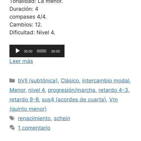
Tonalidad: La menor.
Duración: 4
compases 4/4.
Cambios: 12.
Dificultad: Nivel 4.
Reproductor
00:00
00:00
de
Leer más
audio
Categorías
bVII (subtónica)
,
Clásico
,
intercambio modal
,
Menor
,
nivel 4
,
progresión/marcha
,
retardo 4-3
,
retardo 9-8
,
sus4 (acordes de cuarta)
,
Vm
(quinto menor)
Etiquetas
renacimiento
,
schein
1 comentario