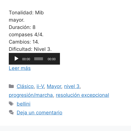
Tonalidad: Mib
mayor.
Duración: 8
compases 4/4.
Cambios: 14.
Reproductor
Dificultad: Nivel 3.
de
00:00
00:00
audio
Leer más
Categorías
Clásico
,
ii-V
,
Mayor
,
nivel 3
,
progresión/marcha
,
resolución excepcional
Etiquetas
bellini
Deja un comentario