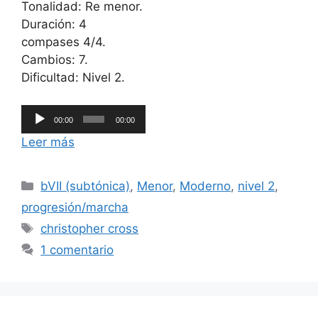
Tonalidad: Re menor.
Duración: 4
compases 4/4.
Cambios: 7.
Dificultad: Nivel 2.
Reproductor
00:00
00:00
de
Leer más
audio
Categorías
bVII (subtónica)
,
Menor
,
Moderno
,
nivel 2
,
progresión/marcha
Etiquetas
christopher cross
1 comentario