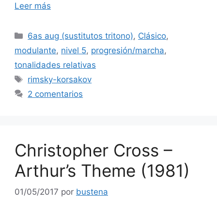
Leer más
audio
Categorías
6as aug (sustitutos tritono)
,
Clásico
,
modulante
,
nivel 5
,
progresión/marcha
,
tonalidades relativas
Etiquetas
rimsky-korsakov
2 comentarios
Christopher Cross –
Arthur’s Theme (1981)
01/05/2017
por
bustena