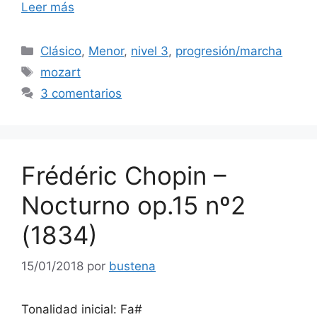
Leer más
audio
Categorías
Clásico
,
Menor
,
nivel 3
,
progresión/marcha
Etiquetas
mozart
3 comentarios
Frédéric Chopin –
Nocturno op.15 nº2
(1834)
15/01/2018
por
bustena
Tonalidad inicial: Fa#