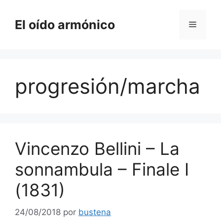
Saltar
al
El oído armónico
Menú
contenido
progresión/marcha
Vincenzo Bellini – La
sonnambula – Finale I
(1831)
24/08/2018
por
bustena