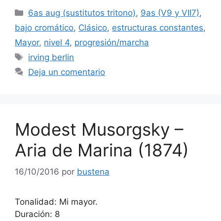
Categorías
6as aug (sustitutos tritono)
,
9as (V9 y VII7)
,
bajo cromático
,
Clásico
,
estructuras constantes
,
Mayor
,
nivel 4
,
progresión/marcha
Etiquetas
irving berlin
Deja un comentario
Modest Musorgsky –
Aria de Marina (1874)
16/10/2016
por
bustena
Tonalidad: Mi mayor.
Duración: 8