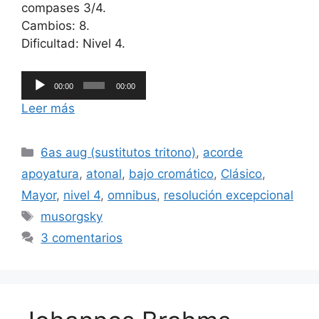
compases 3/4.
Cambios: 8.
Dificultad: Nivel 4.
Reproductor
00:00
00:00
de
Leer más
audio
Categorías
6as aug (sustitutos tritono)
,
acorde
apoyatura
,
atonal
,
bajo cromático
,
Clásico
,
Mayor
,
nivel 4
,
omnibus
,
resolución excepcional
Etiquetas
musorgsky
3 comentarios