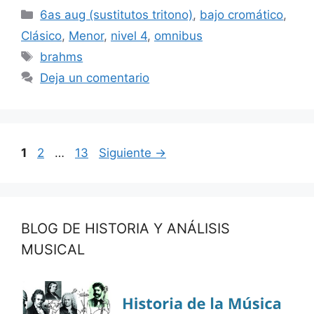
Categorías
6as aug (sustitutos tritono)
,
bajo cromático
,
Clásico
,
Menor
,
nivel 4
,
omnibus
Etiquetas
brahms
Deja un comentario
Página
Página
Página
1
2
…
13
Siguiente
→
BLOG DE HISTORIA Y ANÁLISIS
MUSICAL