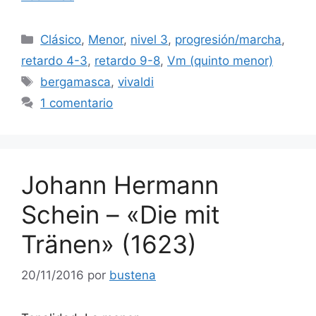
audio
Categorías
Clásico
,
Menor
,
nivel 3
,
progresión/marcha
,
retardo 4-3
,
retardo 9-8
,
Vm (quinto menor)
Etiquetas
bergamasca
,
vivaldi
1 comentario
Johann Hermann
Schein – «Die mit
Tränen» (1623)
20/11/2016
por
bustena