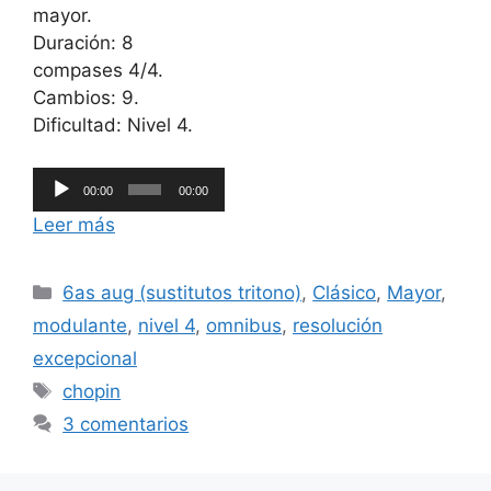
mayor.
Duración: 8
compases 4/4.
Cambios: 9.
Dificultad: Nivel 4.
Reproductor
00:00
00:00
de
Leer más
audio
Categorías
6as aug (sustitutos tritono)
,
Clásico
,
Mayor
,
modulante
,
nivel 4
,
omnibus
,
resolución
excepcional
Etiquetas
chopin
3 comentarios