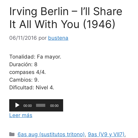
Irving Berlin – I’ll Share
It All With You (1946)
06/11/2016
por
bustena
Tonalidad: Fa mayor.
Duración: 8
compases 4/4.
Cambios: 9.
Dificultad: Nivel 4.
Reproductor
00:00
00:00
de
Leer más
audio
Categorías
6as aug (sustitutos tritono)
,
9as (V9 y VII7)
,