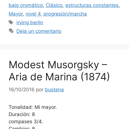
bajo cromático
,
Clásico
,
estructuras constantes
,
Mayor
,
nivel 4
,
progresión/marcha
Etiquetas
irving berlin
Deja un comentario
Modest Musorgsky –
Aria de Marina (1874)
16/10/2016
por
bustena
Tonalidad: Mi mayor.
Duración: 8
compases 3/4.
Cambios: 8.