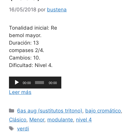
16/05/2018
por
bustena
Tonalidad inicial: Re
bemol mayor.
Duración: 13
compases 2/4.
Cambios: 10.
Dificultad: Nivel 4.
Reproductor
00:00
00:00
de
Leer más
audio
Categorías
6as aug (sustitutos tritono)
,
bajo cromático
,
Clásico
,
Menor
,
modulante
,
nivel 4
Etiquetas
verdi