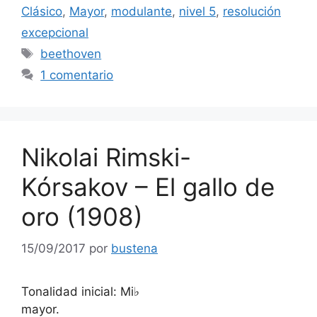
Clásico
,
Mayor
,
modulante
,
nivel 5
,
resolución
excepcional
Etiquetas
beethoven
1 comentario
Nikolai Rimski-
Kórsakov – El gallo de
oro (1908)
15/09/2017
por
bustena
Tonalidad inicial: Mi♭
mayor.