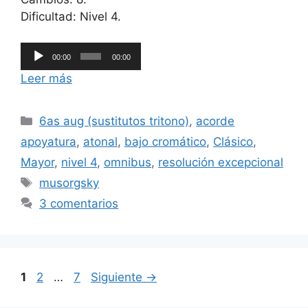
Dificultad: Nivel 4.
Reproductor
00:00
00:00
de
Leer más
audio
Categorías
6as aug (sustitutos tritono)
,
acorde
apoyatura
,
atonal
,
bajo cromático
,
Clásico
,
Mayor
,
nivel 4
,
omnibus
,
resolución excepcional
Etiquetas
musorgsky
3 comentarios
Página
Página
Página
1
2
…
7
Siguiente
→