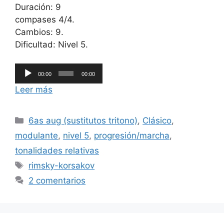
Duración: 9
compases 4/4.
Cambios: 9.
Dificultad: Nivel 5.
Reproductor
00:00
00:00
de
Leer más
audio
Categorías
6as aug (sustitutos tritono)
,
Clásico
,
modulante
,
nivel 5
,
progresión/marcha
,
tonalidades relativas
Etiquetas
rimsky-korsakov
2 comentarios