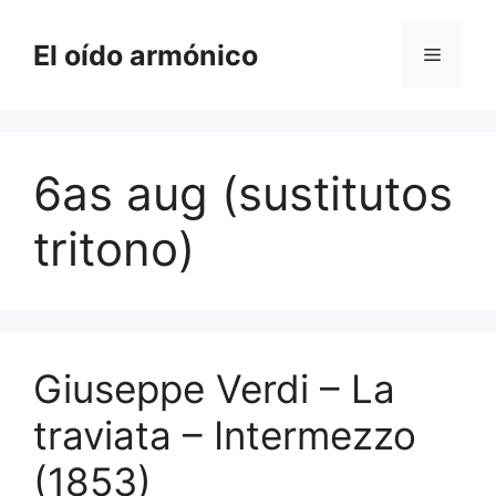
Saltar
al
El oído armónico
Menú
contenido
6as aug (sustitutos
tritono)
Giuseppe Verdi – La
traviata – Intermezzo
(1853)