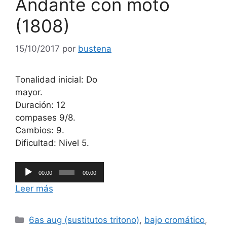
Andante con moto
(1808)
15/10/2017
por
bustena
Tonalidad inicial: Do
mayor.
Duración: 12
compases 9/8.
Cambios: 9.
Dificultad: Nivel 5.
Reproductor
00:00
00:00
de
Leer más
audio
Categorías
6as aug (sustitutos tritono)
,
bajo cromático
,