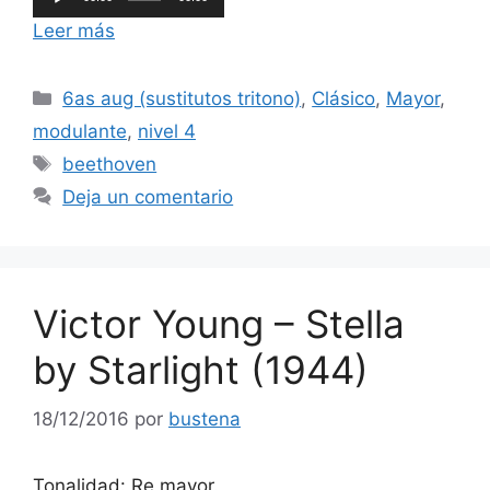
de
Leer más
audio
Categorías
6as aug (sustitutos tritono)
,
Clásico
,
Mayor
,
modulante
,
nivel 4
Etiquetas
beethoven
Deja un comentario
Victor Young – Stella
by Starlight (1944)
18/12/2016
por
bustena
Tonalidad: Re mayor.