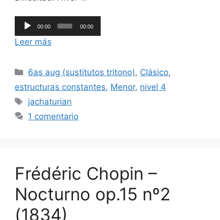
Reproductor
00:00
00:00
de
Leer más
audio
Categorías
6as aug (sustitutos tritono)
,
Clásico
,
estructuras constantes
,
Menor
,
nivel 4
Etiquetas
jachaturian
1 comentario
Frédéric Chopin –
Nocturno op.15 nº2
(1834)