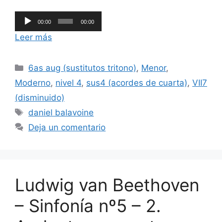
Reproductor
00:00
00:00
de
Leer más
audio
Categorías
6as aug (sustitutos tritono)
,
Menor
,
Moderno
,
nivel 4
,
sus4 (acordes de cuarta)
,
VII7
(disminuido)
Etiquetas
daniel balavoine
Deja un comentario
Ludwig van Beethoven
– Sinfonía nº5 – 2.