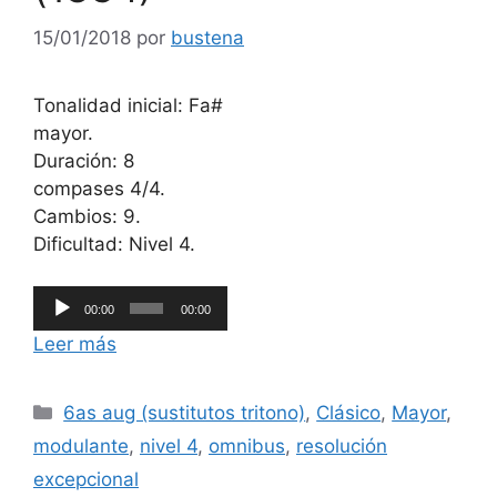
15/01/2018
por
bustena
Tonalidad inicial: Fa#
mayor.
Duración: 8
compases 4/4.
Cambios: 9.
Dificultad: Nivel 4.
Reproductor
00:00
00:00
de
Leer más
audio
Categorías
6as aug (sustitutos tritono)
,
Clásico
,
Mayor
,
modulante
,
nivel 4
,
omnibus
,
resolución
excepcional