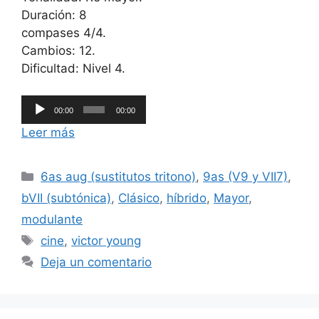
Duración: 8
compases 4/4.
Cambios: 12.
Dificultad: Nivel 4.
Reproductor
00:00
00:00
de
Leer más
audio
Categorías
6as aug (sustitutos tritono)
,
9as (V9 y VII7)
,
bVII (subtónica)
,
Clásico
,
híbrido
,
Mayor
,
modulante
Etiquetas
cine
,
victor young
Deja un comentario