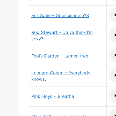
Erik Satie – Gnossienne nº3
Rod Stewart – Da ya think I’m
sexy?
Fool’s Garden – Lemon tree
Leonard Cohen – Everybody
knows.
Pink Floyd – Breathe