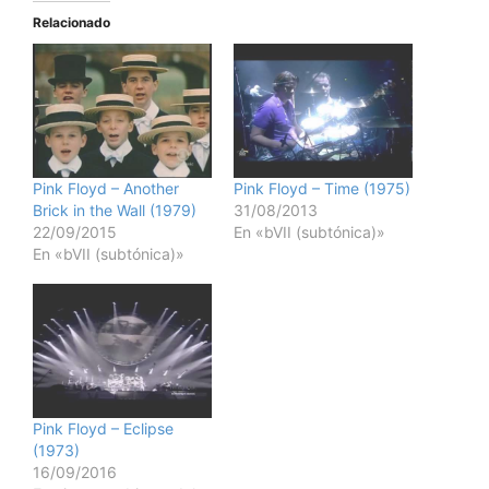
Relacionado
Pink Floyd – Another
Pink Floyd – Time (1975)
Brick in the Wall (1979)
31/08/2013
22/09/2015
En «bVII (subtónica)»
En «bVII (subtónica)»
Pink Floyd – Eclipse
(1973)
16/09/2016