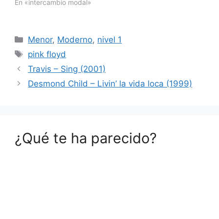
En «intercambio modal»
Categorías
Menor
,
Moderno
,
nivel 1
Etiquetas
pink floyd
Travis – Sing (2001)
Desmond Child – Livin’ la vida loca (1999)
¿Qué te ha parecido?