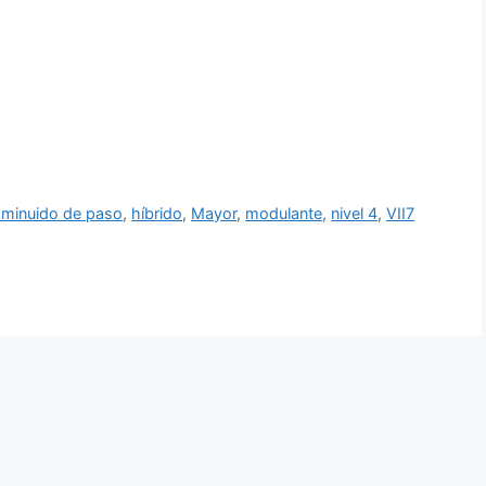
sminuido de paso
,
híbrido
,
Mayor
,
modulante
,
nivel 4
,
VII7
ajo