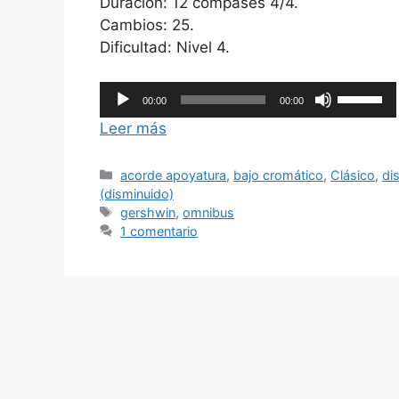
Duración: 12 compases 4/4.
Cambios: 25.
Dificultad: Nivel 4.
Reproductor
Utiliza
00:00
00:00
de
las
Leer más
audio
teclas
de
Categorías
acorde apoyatura
,
bajo cromático
,
Clásico
,
di
flecha
(disminuido)
arriba/ab
Etiquetas
gershwin
,
omnibus
para
1 comentario
aumentar
o
disminuir
el
volumen.