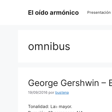
Saltar
al
El oído armónico
Presentación
contenido
omnibus
George Gershwin – 
19/09/2016
por
bustena
Tonalidad: La♭ mayor.