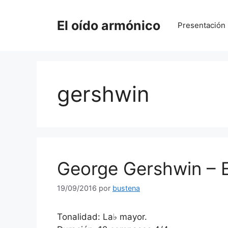
Saltar
al
El oído armónico
Presentación
contenido
gershwin
George Gershwin – 
19/09/2016
por
bustena
Tonalidad: La♭ mayor.