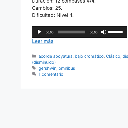
Duración: 12 compases 4/4.
Cambios: 25.
Dificultad: Nivel 4.
Reproductor
Utiliza
00:00
00:00
de
las
Leer más
audio
teclas
de
Categorías
acorde apoyatura
,
bajo cromático
,
Clásico
,
di
flecha
(disminuido)
arriba/ab
Etiquetas
gershwin
,
omnibus
para
1 comentario
aumentar
o
disminuir
el
volumen.