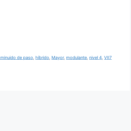
sminuido de paso
,
híbrido
,
Mayor
,
modulante
,
nivel 4
,
VII7
ajo