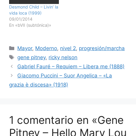
Desmond Child – Livin’ la
vida loca (1999)
09/01/2014
En «bVII (subtónica)»
Categorías
Mayor
,
Moderno
,
nivel 2
,
progresión/marcha
Etiquetas
gene pitney
,
ricky nelson
Gabriel Fauré – Requiem – Libera me (1888)
Giacomo Puccini – Suor Angelica – «La
grazia è discesa» (1918)
1 comentario en «Gene
Pitney – Hello Mary Lou