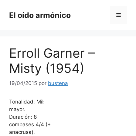
Saltar
al
El oído armónico
Menú
contenido
Erroll Garner –
Misty (1954)
19/04/2015
por
bustena
Tonalidad: Mi♭
mayor.
Duración: 8
compases 4/4 (+
anacrusa).