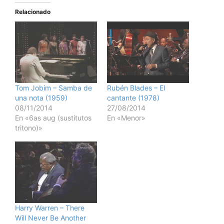
Relacionado
Tom Jobim – Samba de
Rubén Blades – El
una nota (1959)
cantante (1978)
08/11/2014
27/08/2014
En «6as aug (sustitutos
En «Menor»
tritono)»
Harry Warren – There
Will Never Be Another