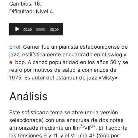
Cambios: 16.
Dificultad: Nivel 4.
Reproductor
00:00
00:00
de
audio
Erroll
Garner fue un pianista estadounidense de
jazz, estilísticamente encuadrado en el swing y
el bop. Alcanzó popularidad en los años 50 y se
retiró por motivos de salud a comienzos de
1975. Es autor del estándar de jazz «Misty».
Análisis
Este sofisticado tema se abre (en la versión
seleccionada) con una anacrusa de dos notas
7
O7
armonizada mediante un IIm
-VII
. El II soporta
las tensiones 9 y 11, y el VII una 4ª (tono por