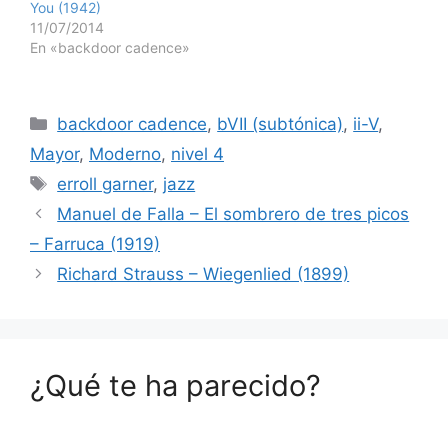
You (1942)
11/07/2014
En «backdoor cadence»
Categorías
backdoor cadence
,
bVII (subtónica)
,
ii-V
,
Mayor
,
Moderno
,
nivel 4
Etiquetas
erroll garner
,
jazz
Manuel de Falla – El sombrero de tres picos
– Farruca (1919)
Richard Strauss – Wiegenlied (1899)
¿Qué te ha parecido?