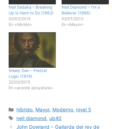
Neil Sedaka – Breaking
Neil Diamond – I’m a
Up Is Hard to Do (1962)
Believer (1966)
02/02/2015
02/01/2013
En «híbrido»
En «Mayor»
Steely Dan – Pretzel
Logic (1974)
22/02/2015
En «acorde apoyatura»
Categorías
híbrido
,
Mayor
,
Moderno
,
nivel 5
Etiquetas
neil diamond
,
ub40
John Dowland – Gallarda del rey de