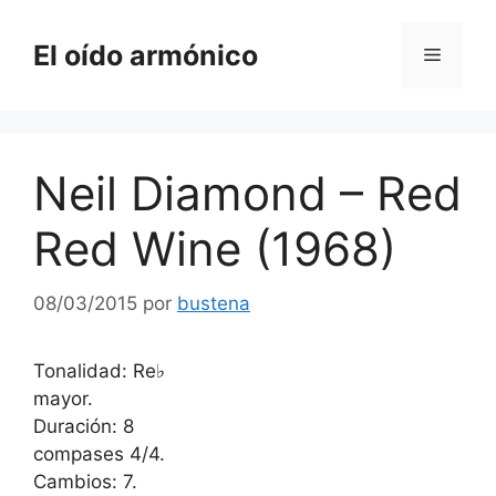
Saltar
al
El oído armónico
Menú
contenido
Neil Diamond – Red
Red Wine (1968)
08/03/2015
por
bustena
Tonalidad: Re♭
mayor.
Duración: 8
compases 4/4.
Cambios: 7.