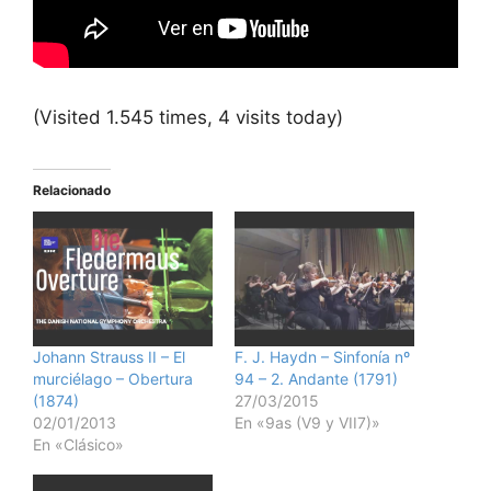
(Visited 1.545 times, 4 visits today)
Relacionado
Johann Strauss II – El
F. J. Haydn – Sinfonía nº
murciélago – Obertura
94 – 2. Andante (1791)
(1874)
27/03/2015
02/01/2013
En «9as (V9 y VII7)»
En «Clásico»