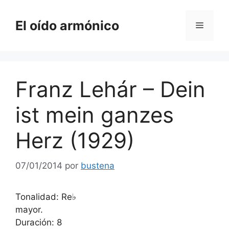
Saltar
al
El oído armónico
Menú
contenido
Franz Lehár – Dein
ist mein ganzes
Herz (1929)
07/01/2014
por
bustena
Tonalidad: Re♭
mayor.
Duración: 8