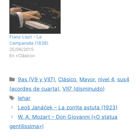
Franz Liszt – La
Campanella (1838)
25/06/2015
En «Clásico»
Categorías
9as (V9 y VII7)
,
Clásico
,
Mayor
,
nivel 4
,
sus4
(acordes de cuarta)
,
VII7 (disminuido)
Etiquetas
lehar
Leoš Janáček – La zorrita astuta (1923)
W. A. Mozart – Don Giovanni («O statua
gentilissima»)