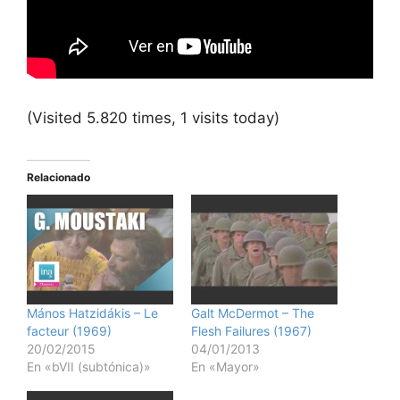
(Visited 5.820 times, 1 visits today)
Relacionado
Mános Hatzidákis – Le
Galt McDermot – The
facteur (1969)
Flesh Failures (1967)
20/02/2015
04/01/2013
En «bVII (subtónica)»
En «Mayor»