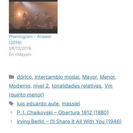
Phantogram – Answer
(2016)
08/12/2016
En «Mayor»
Categorías
dórico
,
intercambio modal
,
Mayor
,
Menor
,
Moderno
,
nivel 2
,
tonalidades relativas
,
Vm
(quinto menor)
Etiquetas
luis eduardo aute
,
massiel
P. I. Chaikovski – Obertura 1812 (1880)
Irving Berlin – I’ll Share It All With You (1946)