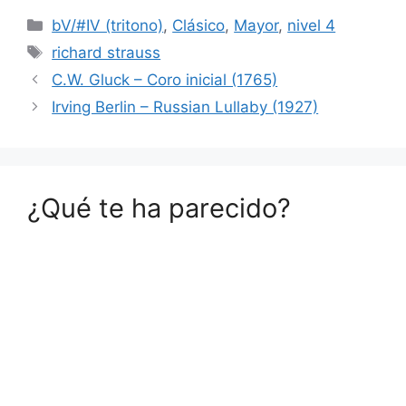
Categorías
bV/#IV (tritono)
,
Clásico
,
Mayor
,
nivel 4
Etiquetas
richard strauss
C.W. Gluck – Coro inicial (1765)
Irving Berlin – Russian Lullaby (1927)
¿Qué te ha parecido?