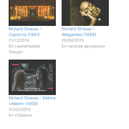
Richard Strauss –
Richard Strauss –
Capriccio (1941)
Wiegenlied (1899)
11/12/2016
20/04/2015
En «aumentados
En «acorde apoyatura»
(5aug)»
Richard Strauss – Elektra
«Allein!» (1909)
31/03/2015
En «Clásico»