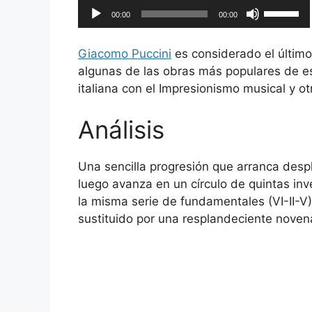
Reproductor
Utiliza
00:00
00:00
de
las
audio
teclas
Giacomo Puccini
es considerado el último
de
algunas de las obras más populares de este
flecha
italiana con el Impresionismo musical y o
arriba/ab
para
Análisis
aumentar
o
disminuir
Una sencilla progresión que arranca desp
el
luego avanza en un círculo de quintas inve
volumen.
la misma serie de fundamentales (VI-II-V)
sustituido por una resplandeciente nove