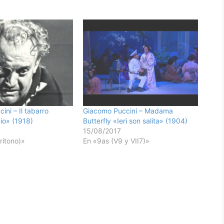
ni – Il tabarro
Giacomo Puccini – Madama
zio» (1918)
Butterfly «Ieri son salita» (1904)
15/08/2017
ritono)»
En «9as (V9 y VII7)»