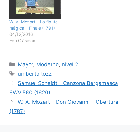
W. A. Mozart – La flauta
mágica – Finale (1791)
04/12/2016
En «Clásico»
Categorías
Mayor
,
Moderno
,
nivel 2
Etiquetas
umberto tozzi
Samuel Scheidt – Canzona Bergamasca
SWV.560 (1620)
W. A. Mozart – Don Giovanni – Obertura
(1787)