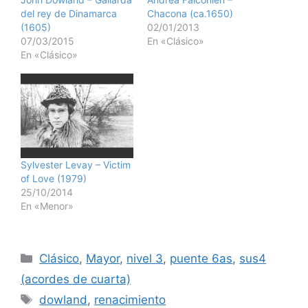
del rey de Dinamarca
Chacona (ca.1650)
(1605)
02/01/2013
07/03/2015
En «Clásico»
En «Clásico»
Sylvester Levay – Victim
of Love (1979)
25/10/2014
En «Menor»
Categorías
Clásico
,
Mayor
,
nivel 3
,
puente 6as
,
sus4
(acordes de cuarta)
Etiquetas
dowland
,
renacimiento