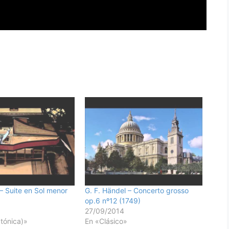
 – Suite en Sol menor
G. F. Händel – Concerto grosso
)
op.6 nº12 (1749)
27/09/2014
btónica)»
En «Clásico»