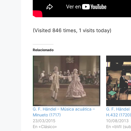
(Visited 846 times, 1 visits today)
Relacionado
G. F. Händel – Música acuática –
G. F. Händel
Minueto (1717)
H.432 (1720
23/03/2015
10/08/2013
En «Clásico»
En «bVII (su