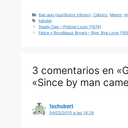
Categorías
6as aug (sustitutos tritono)
,
Clásico
,
Menor
,
ni
Etiquetas
händel
Steely Dan – Pretzel Logic (1974)
Felice y Boudleaux Bryant – Bye, Bye Love (19
3 comentarios en «G.
«Since by man came
1schubert
04/03/2015 a las 14:26