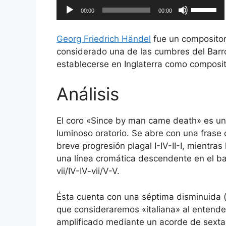
Reproductor
Utiliza
00:00
00:00
de
las
audio
teclas
Georg Friedrich Händel
fue un compositor
de
considerado una de las cumbres del Barro
flecha
establecerse en Inglaterra como composito
arriba/ab
para
Análisis
aumentar
o
disminuir
El coro «Since by man came death» es u
el
luminoso oratorio. Se abre con una frase 
volumen.
breve progresión plagal I-IV-II-I, mientr
una línea cromática descendente en el b
vii/IV-IV-vii/V-V.
Ésta cuenta con una séptima disminuida (
que consideraremos «italiana» al entender
amplificado mediante un acorde de sexta 