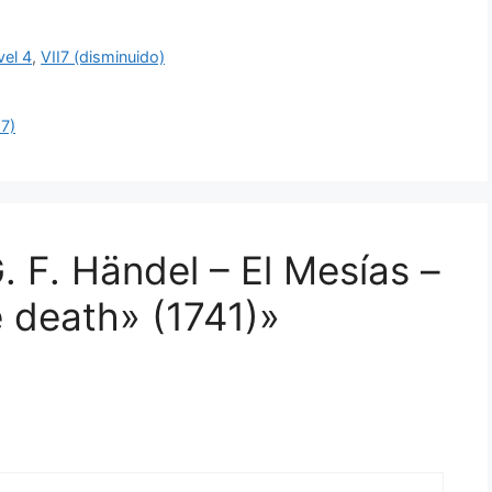
vel 4
,
VII7 (disminuido)
57)
 F. Händel – El Mesías –
 death» (1741)»