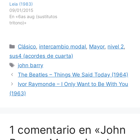
Leia (1983)
09/01/2015
En «6as aug (sustitutos
tritono)»
Categorías
Clásico
,
intercambio modal
,
Mayor
,
nivel 2
,
sus4 (acordes de cuarta)
Etiquetas
john barry
The Beatles – Things We Said Today (1964)
Ivor Raymonde – I Only Want to Be With You
(1963)
1 comentario en «John