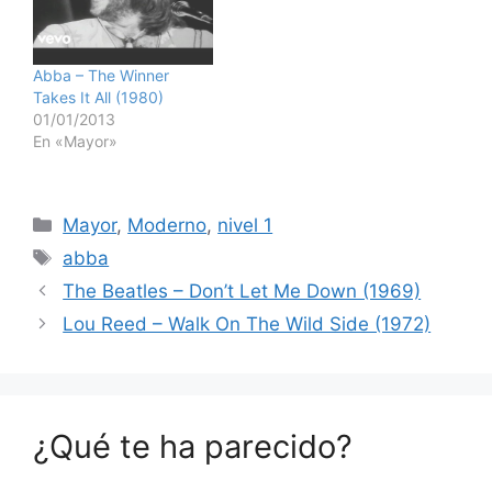
Abba – The Winner
Takes It All (1980)
01/01/2013
En «Mayor»
Categorías
Mayor
,
Moderno
,
nivel 1
Etiquetas
abba
The Beatles – Don’t Let Me Down (1969)
Lou Reed – Walk On The Wild Side (1972)
¿Qué te ha parecido?