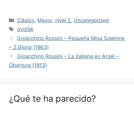
Categorías
Clásico
,
Mayor
,
nivel 2
,
Uncategorized
Etiquetas
dvořák
Gioacchino Rossini – Pequeña Misa Solemne
– 2.Gloria (1863)
Gioacchino Rossini – La italiana en Argel –
Obertura (1813)
¿Qué te ha parecido?