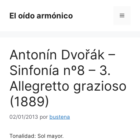
Saltar
al
El oído armónico
Menú
contenido
Antonín Dvořák –
Sinfonía nº8 – 3.
Allegretto grazioso
(1889)
02/01/2013
por
bustena
Tonalidad: Sol mayor.